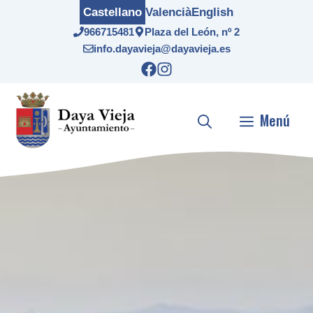
Saltar
Castellano
Valencià
English
al
966715481
Plaza del León, nº 2
contenido
info.dayavieja@dayavieja.es
Menú