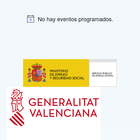
No hay eventos programados.
A
v
i
s
o