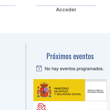
Acceder
Próximos eventos
No hay eventos programados.
A
v
i
s
o