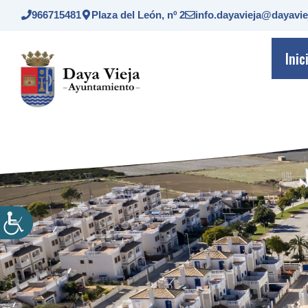
Saltar
966715481
Plaza del León, nº 2
info.dayavieja@dayavie
al
contenido
Inic