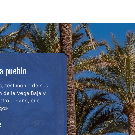
 a pueblo
s, testimonio de sus
n de la Vega Baja y
ntro urbano, que
ego»
e