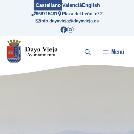
Saltar
Castellano
Valencià
English
al
966715481
Plaza del León, nº 2
contenido
info.dayavieja@dayavieja.es
Menú