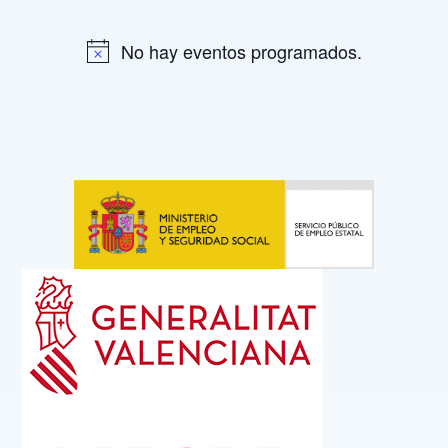
No hay eventos programados.
A
v
i
s
o