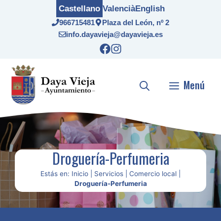
Saltar
Castellano
Valencià
English
al
966715481
Plaza del León, nº 2
contenido
info.dayavieja@dayavieja.es
Menú
Droguería-Perfumeria
Estás en:
Inicio
|
Servicios
|
Comercio local
|
Droguería-Perfumeria