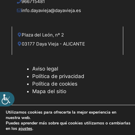
966715481
info.dayavieja@dayavieja.es
Plaza del León, nº 2
03177 Daya Vieja - ALICANTE
Aviso legal
Política de privacidad
Política de cookies
Mapa del sitio
Utilizamos cookies para ofrecerte la mejor experiencia en
nuestra web.
© 2026 Web desarrollada por el Servicio de Informática de
Puedes aprender más sobre qué cookies utilizamos o cambiarlas
Diputación de Alicante
en los
ajustes
.