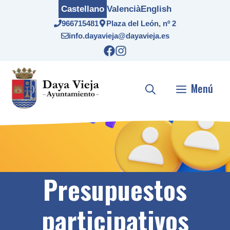
Saltar
Castellano
Valencià
English
al
966715481
Plaza del León, nº 2
contenido
info.dayavieja@dayavieja.es
Menú
Presupuestos
participativos