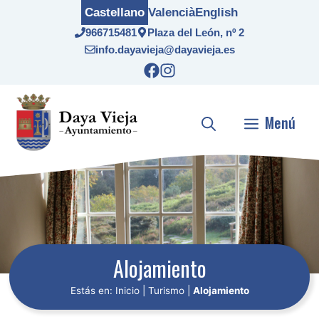
Saltar
Castellano
Valencià
English
al
966715481
Plaza del León, nº 2
contenido
info.dayavieja@dayavieja.es
Menú
Alojamiento
Estás en:
Inicio
|
Turismo
|
Alojamiento