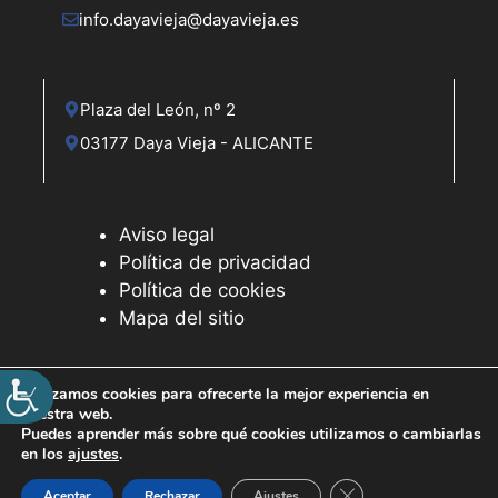
info.dayavieja@dayavieja.es
Plaza del León, nº 2
03177 Daya Vieja - ALICANTE
Aviso legal
Política de privacidad
Política de cookies
Mapa del sitio
Utilizamos cookies para ofrecerte la mejor experiencia en
nuestra web.
© 2026 Web desarrollada por el Servicio de Informática de
Puedes aprender más sobre qué cookies utilizamos o cambiarlas
Diputación de Alicante
en los
ajustes
.
Cerrar el banner de 
Aceptar
Rechazar
Ajustes