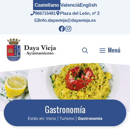
Saltar
Castellano
Valencià
English
al
966715481
Plaza del León, nº 2
contenido
info.dayavieja@dayavieja.es
Menú
Gastronomía
Estás en:
Inicio
|
Turismo
|
Gastronomía