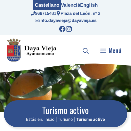
Saltar
Castellano
Valencià
English
al
966715481
Plaza del León, nº 2
contenido
info.dayavieja@dayavieja.es
Menú
Turismo activo
Estás en:
Inicio
|
Turismo
|
Turismo activo