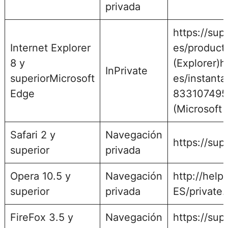
privada
https://sup
Internet Explorer
es/products
8 y
(Explorer)h
InPrivate
superiorMicrosoft
es/instant
Edge
833107495e
(Microsoft 
Safari 2 y
Navegación
https://su
superior
privada
Opera 10.5 y
Navegación
http://hel
superior
privada
ES/private.
FireFox 3.5 y
Navegación
https://sup