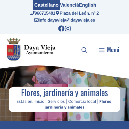
Saltar
Castellano
Valencià
English
al
966715481
Plaza del León, nº 2
contenido
info.dayavieja@dayavieja.es
Menú
Flores, jardinería y animales
Estás en:
Inicio
|
Servicios
|
Comercio local
|
Flores,
jardinería y animales