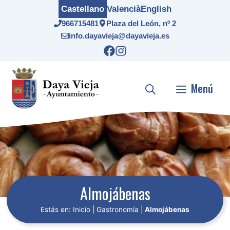
Saltar
Castellano
Valencià
English
al
966715481
Plaza del León, nº 2
contenido
info.dayavieja@dayavieja.es
Menú
Almojábenas
Estás en:
Inicio
|
Gastronomía
|
Almojábenas