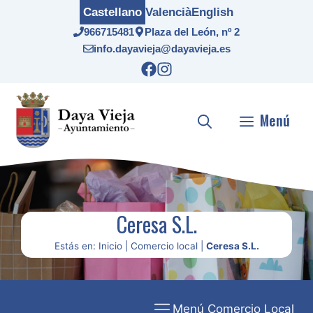
Saltar
Castellano
Valencià
English
al
966715481
Plaza del León, nº 2
contenido
info.dayavieja@dayavieja.es
Menú
Ceresa S.L.
Estás en:
Inicio
|
Comercio local
|
Ceresa S.L.
Menú Comercio Local