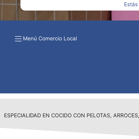
Estás
Menú Comercio Local
Todo
Alimentación
Droguería-Perf
Informática, imagen y sonido
Joyería-relojería
ESPECIALIDAD EN COCIDO CON PELOTAS, ARROCES,