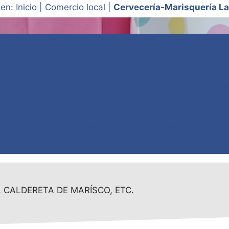
 en:
Inicio
|
Comercio local
|
Cervecería-Marisquería L
umeria
Electricidad
Finanzas y gestión
Flores, jar
Moda y complementos
Ocio, deportes y aficiones
O
Salud y belleza
Textil hogar
 CALDERETA DE MARÍSCO, ETC.