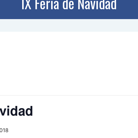
IX Feria de Navidad
avidad
2018