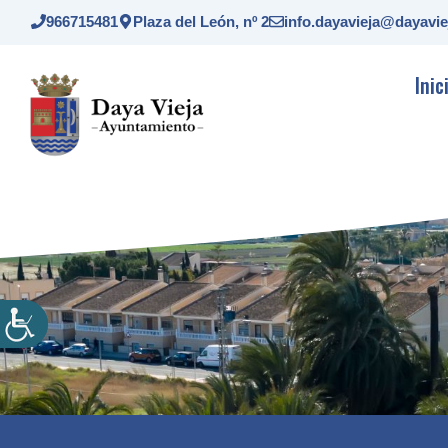
Saltar
966715481
Plaza del León, nº 2
info.dayavieja@dayavie
al
contenido
Inic