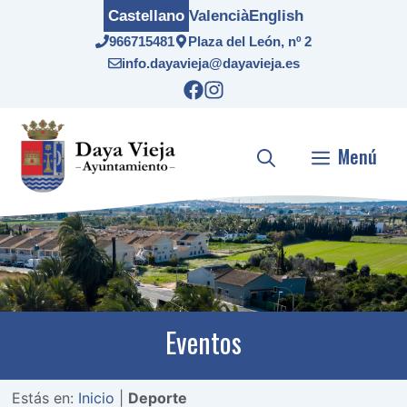
Saltar
Castellano
Valencià
English
al
966715481
Plaza del León, nº 2
contenido
info.dayavieja@dayavieja.es
Menú
Eventos
Estás en:
Inicio
|
Deporte