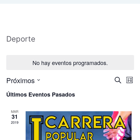
Deporte
No hay eventos programados.
N
N
Próximos
B
L
u
a
a
S
i
s
Últimos Eventos Pasados
s
v
e
c
v
t
l
a
e
a
e
r
MAR
e
g
31
c
g
2019
a
c
a
c
i