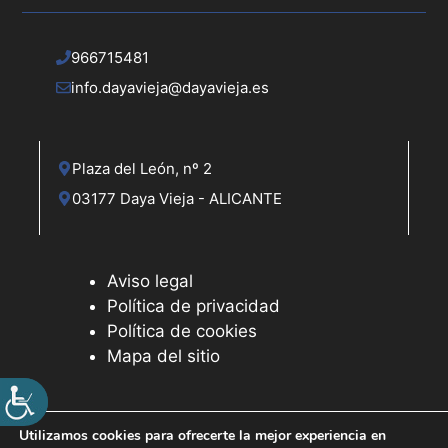
e
n
966715481
info.dayavieja@dayavieja.es
t
o
s
Plaza del León, nº 2
03177 Daya Vieja - ALICANTE
Aviso legal
Política de privacidad
Política de cookies
Mapa del sitio
Utilizamos cookies para ofrecerte la mejor experiencia en