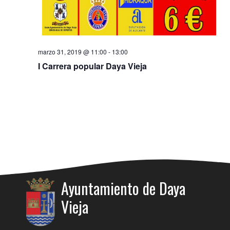
d
e
a
n
y
t
o
marzo 31, 2019 @ 11:00
-
13:00
v
I Carrera popular Daya Vieja
i
s
t
a
s
d
Ayuntamiento de Daya
e
Vieja
E
v