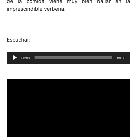
de la comida viene muy bien bailar en la
imprescindible verbena.
Escuchar:
Reproductor
00:00
00:00
de
audio