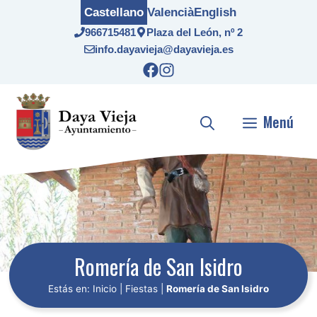
Saltar
Castellano
Valencià
English
al
966715481
Plaza del León, nº 2
contenido
info.dayavieja@dayavieja.es
Menú
Romería de San Isidro
Estás en:
Inicio
|
Fiestas
|
Romería de San Isidro