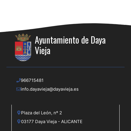
Ayuntamiento de Daya
Vieja
966715481
info.dayavieja@dayavieja.es
Plaza del León, nº 2
03177 Daya Vieja - ALICANTE