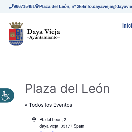
Saltar
966715481
Plaza del León, nº 2
info.dayavieja@dayavie
al
contenido
Inic
Plaza del León
« Todos los Eventos
D
Pl. del León, 2
i
daya vieja
,
03177
Spain