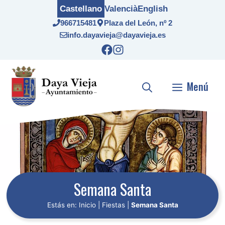
Saltar
Castellano
Valencià
English
al
966715481
Plaza del León, nº 2
contenido
info.dayavieja@dayavieja.es
Menú
Semana Santa
Estás en:
Inicio
|
Fiestas
|
Semana Santa