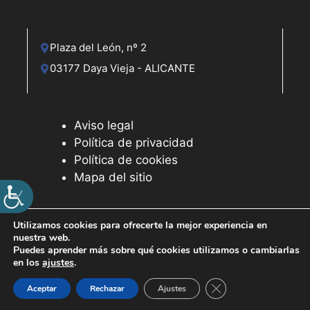
Plaza del León, nº 2
03177 Daya Vieja - ALICANTE
Aviso legal
Política de privacidad
Política de cookies
Mapa del sitio
Utilizamos cookies para ofrecerte la mejor experiencia en
nuestra web.
© 2026 Web desarrollada por el Servicio de Informática de
Puedes aprender más sobre qué cookies utilizamos o cambiarlas
Diputación de Alicante
en los
ajustes
.
Cerrar el banner de 
Aceptar
Rechazar
Ajustes