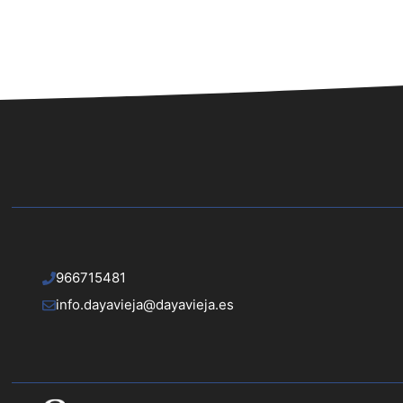
966715481
info.dayavieja@dayavieja.es