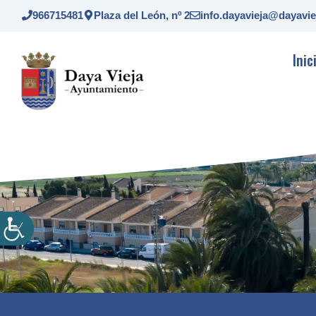
Saltar
966715481
Plaza del León, nº 2
info.dayavieja@dayavie
al
contenido
Inic