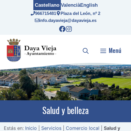
Saltar
Castellano
Valencià
English
al
966715481
Plaza del León, nº 2
contenido
info.dayavieja@dayavieja.es
Menú
Salud y belleza
Estás en:
Inicio
|
Servicios
|
Comercio local
|
Salud y