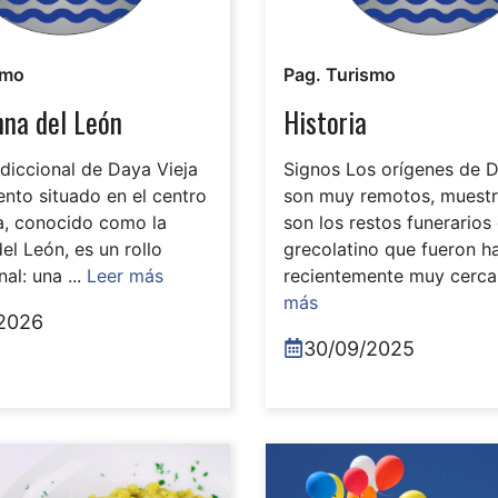
smo
Pag. Turismo
mna del León
Historia
sdiccional de Daya Vieja
Signos Los orígenes de D
nto situado en el centro
son muy remotos, muestr
za, conocido como la
son los restos funerarios
l León, es un rollo
grecolatino que fueron h
nal: una ...
Leer más
recientemente muy cerca 
más
2026
30/09/2025