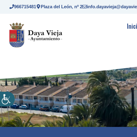
Saltar
966715481
Plaza del León, nº 2
info.dayavieja@dayavie
al
contenido
Inic