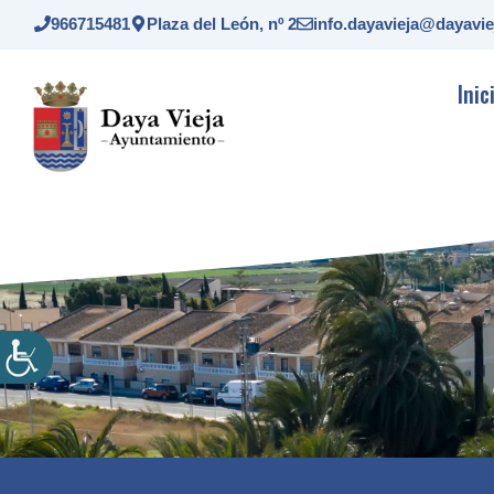
Saltar
966715481
Plaza del León, nº 2
info.dayavieja@dayavie
al
contenido
Inic