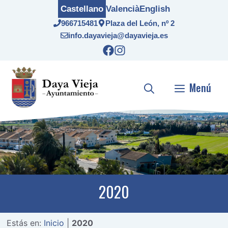
Saltar
Castellano
Valencià
English
al
966715481
Plaza del León, nº 2
contenido
info.dayavieja@dayavieja.es
Menú
2020
Estás en:
Inicio
|
2020