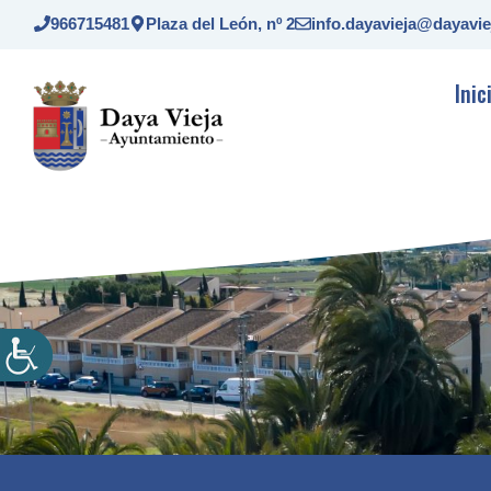
Saltar
966715481
Plaza del León, nº 2
info.dayavieja@dayavie
al
contenido
Inic