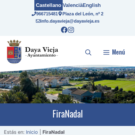
Saltar
Castellano
Valencià
English
al
966715481
Plaza del León, nº 2
contenido
info.dayavieja@dayavieja.es
Menú
FiraNadal
Estás en:
Inicio
|
FiraNadal