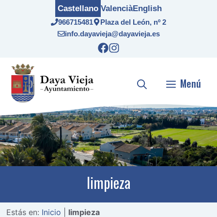
Saltar
Castellano
Valencià
English
al
966715481
Plaza del León, nº 2
contenido
info.dayavieja@dayavieja.es
Menú
limpieza
Estás en:
Inicio
|
limpieza