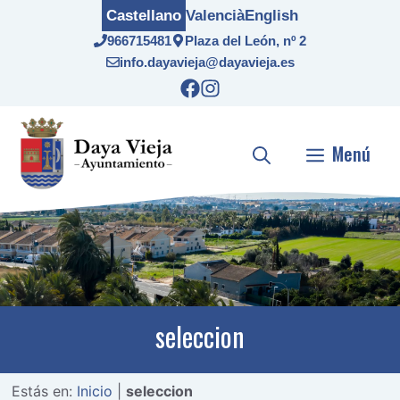
Saltar
Castellano
Valencià
English
al
966715481
Plaza del León, nº 2
contenido
info.dayavieja@dayavieja.es
Menú
seleccion
Estás en:
Inicio
|
seleccion