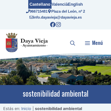
Saltar
Castellano
Valencià
English
al
966715481
Plaza del León, nº 2
contenido
info.dayavieja@dayavieja.es
Menú
sostenibilidad ambiental
Estás en:
Inicio
|
sostenibilidad ambiental