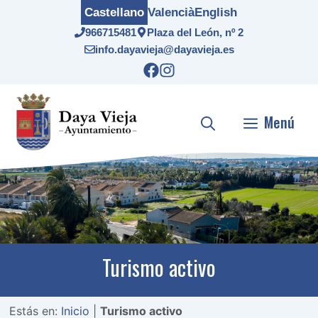
Saltar
Castellano
Valencià
English
al
966715481
Plaza del León, nº 2
contenido
info.dayavieja@dayavieja.es
Menú
Turismo activo
Estás en:
Inicio
|
Turismo activo